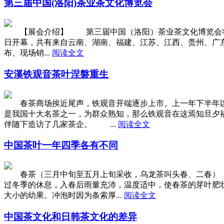
第三届中国(洛阳)茶业茶文化博览会
【展会介绍】 第三届中国（洛阳）茶业茶文化博览会将于5
日开幕，共有来自云南、湖南、福建、江苏、江西、贵州、广
布、现场销...
阅读全文
安溪铁观音茶叶涅磐重生
春茶商场挨近尾声，铁观音开端逐步上市。上一年下半年以
是我国十大名茶之一，为群众熟知，那么铁观音在这焉知旦夕
伴随下造访了几家茶企。 ...
阅读全文
中国茶叶一年四季各有不同
春茶（三月中旬至五月上旬采收，乌龙茶叫头春、二春） 
过冬季的休息，入春后雨量充沛，温度适中，使春茶的芽叶肥
大小的幼果。冲泡时因为条索厚...
阅读全文
中国茶文化和日韩茶文化的差异