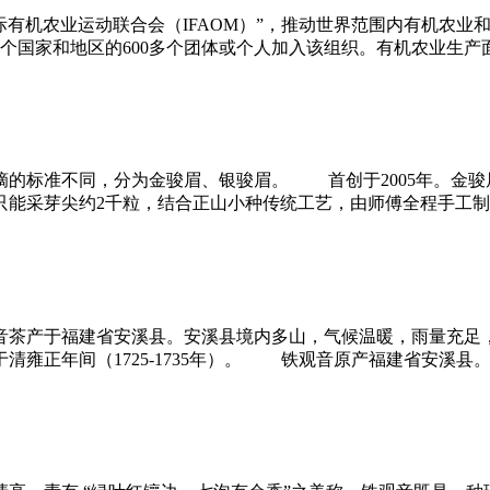
际有机农业运动联合会（IFAOM）”，推动世界范围内有机农
个国家和地区的600多个团体或个人加入该组织。有机农业生产
准不同，分为金骏眉、银骏眉。 首创于2005年。金骏眉是采
能采芽尖约2千粒，结合正山小种传统工艺，由师傅全程手工制
产于福建省安溪县。安溪县境内多山，气候温暖，雨量充足，
清雍正年间（1725-1735年）。 铁观音原产福建省安溪县