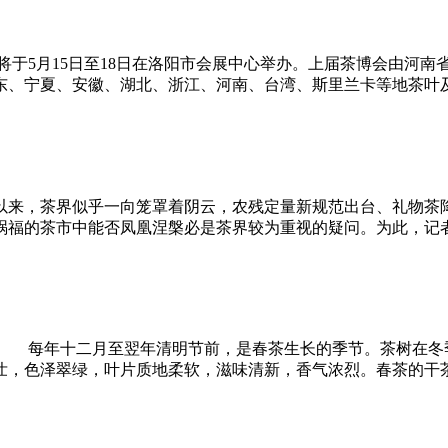
月15日至18日在洛阳市会展中心举办。上届茶博会由河南省茶
东、宁夏、安徽、湖北、浙江、河南、台湾、斯里兰卡等地茶叶
来，茶界似乎一向笼罩着阴云，农残定量新规范出台、礼物茶降
祸福的茶市中能否凤凰涅槃必是茶界较为重视的疑问。为此，记
每年十二月至翌年清明节前，是春茶生长的季节。茶树在冬季
壮，色泽翠绿，叶片质地柔软，滋味清新，香气浓烈。春茶的干