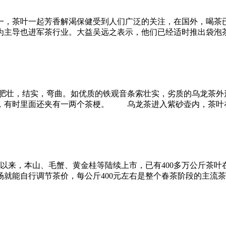
，茶叶一起芳香解渴保健受到人们广泛的关注，在国外，喝茶
为主导也进军茶行业。大益吴远之表示，他们已经适时推出袋
，结实，弯曲。如优质的铁观音条索壮实，劣质的乌龙茶外
，有时里面还夹有一两个茶梗。 乌龙茶进入紫砂壶内，茶叶
来，本山、毛蟹、黄金桂等陆续上市，已有400多万公斤茶
场就能自行调节茶价，每公斤400元左右是整个春茶阶段的主