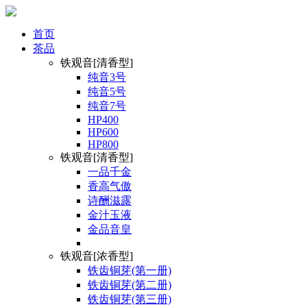
首页
茶品
铁观音[清香型]
纯音3号
纯音5号
纯音7号
HP400
HP600
HP800
铁观音[清香型]
一品千金
香高气傲
诗酬滋露
金汁玉液
金品音皇
铁观音[浓香型]
铁齿铜芽(第一册)
铁齿铜芽(第二册)
铁齿铜芽(第三册)