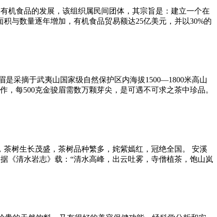
业和有机食品的发展，该组织属民间团体，其宗旨是：建立一个在
面积与数量逐年增加，有机食品贸易额达25亿美元，并以30%的
摘于武夷山国家级自然保护区内海拔1500—1800米高山
作，每500克金骏眉需数万颗芽尖，是可遇不可求之茶中珍品。
茶树生长茂盛，茶树品种繁多，姹紫嫣红，冠绝全国。 安溪
。据《清水岩志》载：“清水高峰，出云吐雾，寺僧植茶，饱山岚