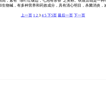
，素有 “绿叶红镶边，七泡有余香”之美称。铁观音既是一种
和生物碱，有多种营养和药效成分，具有清心明目，杀菌消炎，
上一页
1
2
3
4
5
下5页
最后一页
下一页