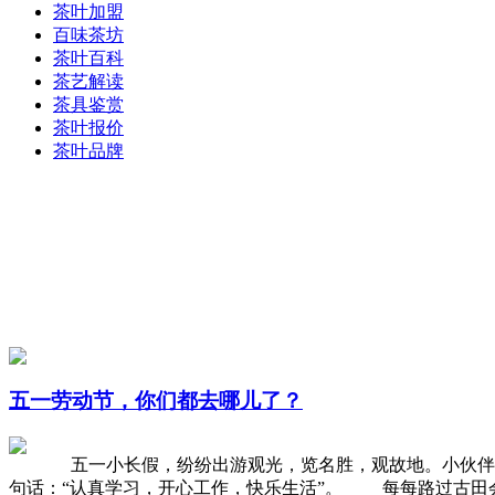
茶叶加盟
百味茶坊
茶叶百科
茶艺解读
茶具鉴赏
茶叶报价
茶叶品牌
五一劳动节，你们都去哪儿了？
五一小长假，纷纷出游观光，览名胜，观故地。小伙伴们分
句话：“认真学习，开心工作，快乐生活”。 每每路过古田会