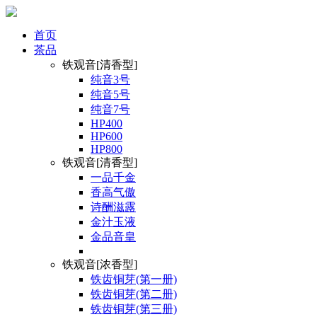
首页
茶品
铁观音[清香型]
纯音3号
纯音5号
纯音7号
HP400
HP600
HP800
铁观音[清香型]
一品千金
香高气傲
诗酬滋露
金汁玉液
金品音皇
铁观音[浓香型]
铁齿铜芽(第一册)
铁齿铜芽(第二册)
铁齿铜芽(第三册)