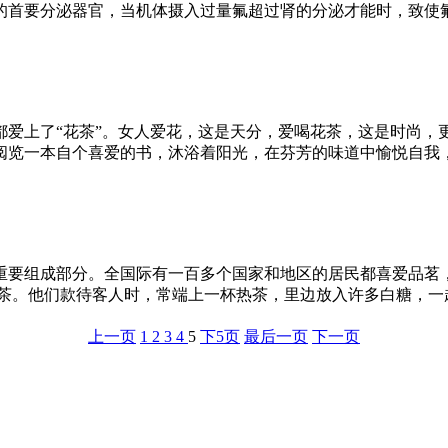
的首要分泌器官，当机体摄入过量氟超过肾的分泌才能时，致使
上了“花茶”。女人爱花，这是天分，爱喝花茶，这是时尚，
阅览一本自个喜爱的书，沐浴着阳光，在芬芳的味道中愉悦自
重要组成部分。全国际有一百多个国家和地区的居民都喜爱品茗
茶。他们款待客人时，常端上一杯热茶，里边放入许多白糖，一
上一页
1
2
3
4
5
下5页
最后一页
下一页