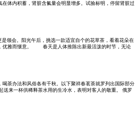
氟在体内积蓄，肾脏含氟量会明显增多。试验标明，停留肾脏过
更是领会。阳光午后，挑选一款适宜自个的花草茶，看着花朵在
我，优雅而惬意。 春天是人体推陈出新最活泼的时节，无论
，喝茶办法和风俗各有千秋。以下聚祥春茗茶就罗列出国际部分
起送来一杯供稀释茶水用的生冷水，表明对客人的敬重。 俄罗