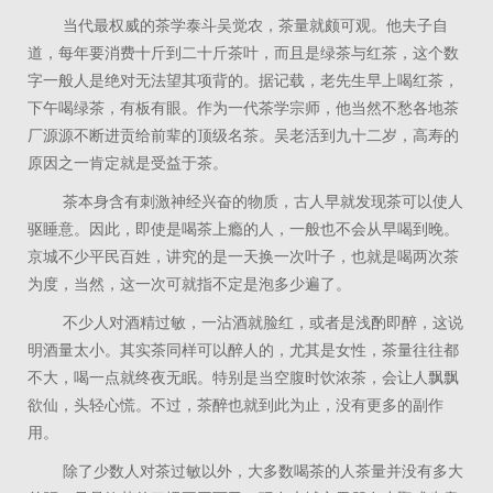
当代最权威的茶学泰斗吴觉农，茶量就颇可观。他夫子自
道，每年要消费十斤到二十斤茶叶，而且是绿茶与红茶，这个数
字一般人是绝对无法望其项背的。据记载，老先生早上喝红茶，
下午喝绿茶，有板有眼。作为一代茶学宗师，他当然不愁各地茶
厂源源不断进贡给前辈的顶级名茶。吴老活到九十二岁，高寿的
原因之一肯定就是受益于茶。
茶本身含有刺激神经兴奋的物质，古人早就发现茶可以使人
驱睡意。因此，即使是喝茶上瘾的人，一般也不会从早喝到晚。
京城不少平民百姓，讲究的是一天换一次叶子，也就是喝两次茶
为度，当然，这一次可就指不定是泡多少遍了。
不少人对酒精过敏，一沾酒就脸红，或者是浅酌即醉，这说
明酒量太小。其实茶同样可以醉人的，尤其是女性，茶量往往都
不大，喝一点就终夜无眠。特别是当空腹时饮浓茶，会让人飘飘
欲仙，头轻心慌。不过，茶醉也就到此为止，没有更多的副作
用。
除了少数人对茶过敏以外，大多数喝茶的人茶量并没有多大