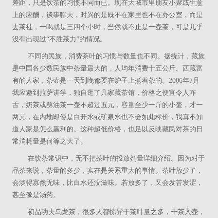
差距，只是饮茶的习惯不同而已。现在大城市里朋友小聚或生意
上的应酬，谈事聊天，时兴的是既不在家里也不在办公室，而是
去茶社，一喝就是三四个小时，当然就不止是一壶茶，可是几乎
没有出现过“不胜茶力”的情况。
不同的民族，消费茶叶的习惯与数量也不同。据统计，藏族
是中国各少数民族中茶量最大的，人均年消费十五公斤。西藏富
有的人家，茶壶是一天到晚都要在炉子上煮着茶的。
2006
年
7
月
我应邀到拉萨讲学，独自逛了几家藏茶馆，价格之便宜令人咋
舌，奶茶或酥油茶一壶不超过五元，容量至少一斤的小壶，才一
两元，在内地即使是白开水或矿泉水也不会如此标价，我真不知
道人家是怎么赢利的。这种超低价格，也足以反映藏民对茶的日
常消耗量是何等之大了。
在饮茶常识中，无不把茶叶的投放剂量详细介绍。因为对于
品茶来说，茶量的多少，实在是关系重大的事情。茶叶放少了，
会淡得寡然无味，比白水还没滋味。若放多了，又会发苦发涩，
甚至像是汤药。
初品功夫乌龙茶，很多人都惊异于茶叶量之多，干茶入壶，