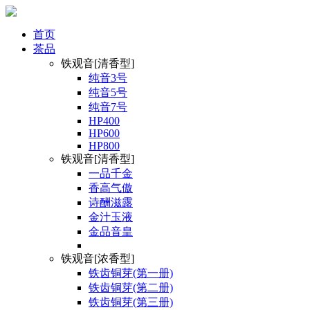
首页
茶品
铁观音[清香型]
纯音3号
纯音5号
纯音7号
HP400
HP600
HP800
铁观音[清香型]
一品千金
香高气傲
诗酬滋露
金汁玉液
金品音皇
铁观音[浓香型]
铁齿铜芽(第一册)
铁齿铜芽(第二册)
铁齿铜芽(第三册)