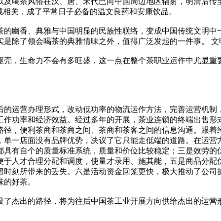
以及喝茶风俗在汉、唐、宋代已向中国周边地区辐射，明清后传
戚相关，成了平常日子必备的温文良药和安康饮品。
茶的幽香、典雅与中国明显的民族性联络，变成中国传统文明中
实是除了领会喝茶的典雅情味之外，值得广泛发起的一件事。 文
躯壳，生命力不会有多旺盛，这一点在整个茶职业运作中尤显重要
后的运营办理形式，改动低功率的物流运作方法，完善运营机制
工作功率和经济效益。经过多年的开展，茶业连锁的终端出售形
路径，便利茶商和茶商之间、茶商和茶客之间的信息沟通。跟着
，单一店面没有品牌优势，决议了它只能走低端的道路。在运营
都具有自个的质量标准系统，质量和价位比较稳定；三是效劳的
便于人才合理分配和调度，使量才录用、施其能，五是商品分配
留时刻所带来的丢失。六是活动资金回笼更快，极大推动了公司
味的好茶。
设了杰出的路径，将为往后中国茶工业开展方向供给杰出的运营