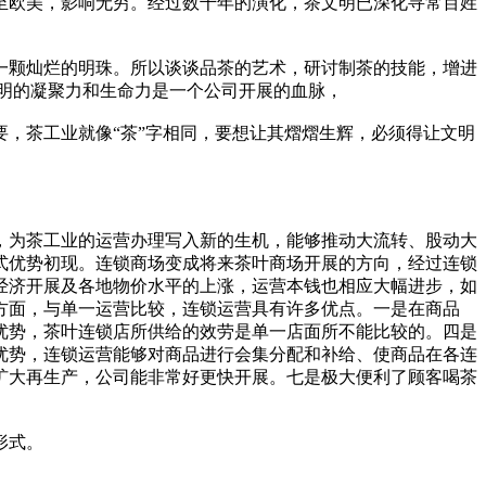
至欧美，影响无穷。经过数千年的演化，茶文明已深化寻常百姓
一颗灿烂的明珠。所以谈谈品茶的艺术，研讨制茶的技能，增进
明的凝聚力和生命力是一个公司开展的血脉，
，茶工业就像“茶”字相同，要想让其熠熠生辉，必须得让文明
，为茶工业的运营办理写入新的生机，能够推动大流转、股动大
式优势初现。连锁商场变成将来茶叶商场开展的方向，经过连锁
经济开展及各地物价水平的上涨，运营本钱也相应大幅进步，如
方面，与单一运营比较，连锁运营具有许多优点。一是在商品
优势，茶叶连锁店所供给的效劳是单一店面所不能比较的。四是
优势，连锁运营能够对商品进行会集分配和补给、使商品在各连
扩大再生产，公司能非常好更快开展。七是极大便利了顾客喝茶
形式。