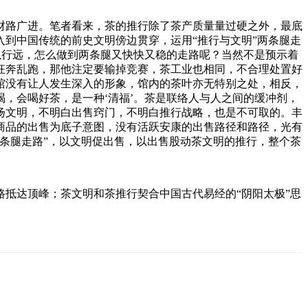
财路广进。笔者看来，茶的推行除了茶产质量量过硬之外，最底
到中国传统的前史文明傍边贯穿，运用“推行与文明”两条腿走
难以行远，怎么做到两条腿又快快又稳的走路呢？当然不是预示着
狂奔乱跑，那他注定要输掉竞赛，茶工业也相同，不合理处置好
馆没有让人发生深入的形象，馆内的茶叶亦无特别之处，相反，
，会喝好茶，是一种‘清福’。茶是联络人与人之间的缓冲剂，
扬文明，不明白出售窍门，不明白推行战略，也是不可取的。丰
商品的出售为底子意图，没有活跃安康的出售路径和路径，光有
条腿走路”，以文明促出售，以出售股动茶文明的推行，整个茶
抵达顶峰；茶文明和茶推行契合中国古代易经的“阴阳太极”思