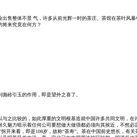
售整体不景 气，许多从前光辉一时的茶庄、茶馆在茶叶风暴
的将来究竟在何方？
到抛砖引玉的作用，即是望外之喜了。
以与之比较的，如此厚重的文明根基造就中国许多共同文明，在
耐久魅力暗示着任何公司要想做大做强都必须向其挨近，不然必
”拆开来看，即是108岁，故称“茶寿”。茶在中国前史悠长，