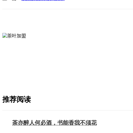
推荐阅读
茶亦醉人何必酒，书能香我不须花