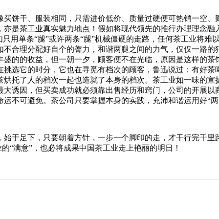
像买饼干、服装相同，只需进价低价、质量过硬便可热销一空、
，亦是茶工业真实魅力地点！假如将现代领先的推行办理理念融入
如只用单条“腿”或许两条“腿”机械僵硬的走路，任何茶工业将
如不合理分配好自个的膂力，和谐两腿之间的力气，仅仅一路的
丰盛的的收益，但一朝一夕，顾客便不在光临，原因是这样的茶
在挑选它的时分，它也在寻觅有档次的顾客，鲁迅说过：有好茶喝
茶烘托了人的档次一起也造就了本身的档次。茶工业如一味的宣
最大诱因，但买卖成功就必须靠出售经历和窍门，公司的开展以
命运不可避免。茶公司只要掌握本身的实践，充沛和谐运用好“两
，始于足下，只要朝着方针，一步一个脚印的走，才干行完千里路
业的“满意”，也必将成果中国茶工业走上艳丽的明日！