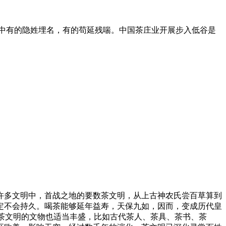
中有的隐姓埋名，有的苟延残喘。中国茶庄业开展步入低谷是
许多文明中，首战之地的要数茶文明，从上古神农氏尝百草算到
定不会持久。喝茶能够延年益寿，天保九如，因而，变成历代皇
有关茶文明的文物也适当丰盛，比如古代茶人、茶具、茶书、茶