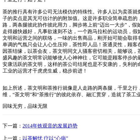
茶的推行具有许多公司无法模仿的特殊性。许多人以为卖茶就
子的卖点是其无可估计的的附加值。这是许多职业简单疏忽的
路，两条腿彼此协作彼此用力，脚步将上前“迈出一大步”，假
走得越快越好，凡事欲速则不达，一个跑马拉松的运动员，假
文明和运营之间的联络，一味的出售商品，刚开始可能会取得
单调的气氛只会让人心生压抑，茶性即人品！茶通灵性，顾客
因茶结缘，以茶会友，茶文明同文人骚客密切相关，能够说，
盛风趣的茶文明常识能够使人心神神往，它可能是顾客停步的
安康活跃的茶文明，这样的茶公司结尾也是不安康的，失利的
工业的运营才干虎虎生威，稳步前进！
如上所述，茶文明和茶推行就像是人走路的两条腿，千里之行
维，“茶文明”和“茶推行”的彼此依存、融汇贯穿，造就了茶工
回味无穷，品味无限
下一篇：
2014年铁观音的发展趋势
上一篇：
以茶解忧 疗以“心病”