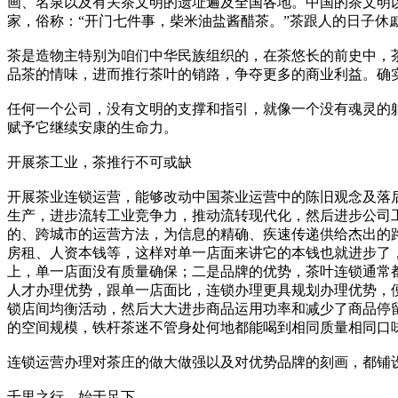
画、名泉以及有关茶文明的遗址遍及全国各地。中国的茶文明
家，俗称：“开门七件事，柴米油盐酱醋茶。”茶跟人的日子休
茶是造物主特别为咱们中华民族组织的，在茶悠长的前史中，
品茶的情味，进而推行茶叶的销路，争夺更多的商业利益。确
任何一个公司，没有文明的支撑和指引，就像一个没有魂灵的
赋予它继续安康的生命力。
开展茶工业，茶推行不可或缺
开展茶业连锁运营，能够改动中国茶业运营中的陈旧观念及落
生产，进步流转工业竞争力，推动流转现代化，然后进步公司
的、跨城市的运营方法，为信息的精确、疾速传递供给杰出的
房租、人资本钱等，这样对单一店面来讲它的本钱也就进步了
上，单一店面没有质量确保；二是品牌的优势，茶叶连锁通常
人才办理优势，跟单一店面比，连锁办理更具规划办理优势，
锁店间均衡活动，然后大大进步商品运用功率和减少了商品停
的空间规模，铁杆茶迷不管身处何地都能喝到相同质量相同口
连锁运营办理对茶庄的做大做强以及对优势品牌的刻画，都铺
千里之行，始于足下