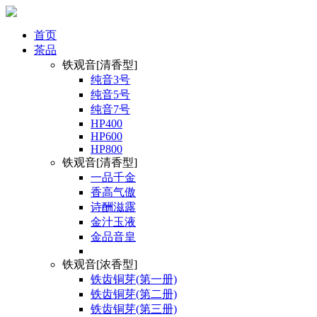
首页
茶品
铁观音[清香型]
纯音3号
纯音5号
纯音7号
HP400
HP600
HP800
铁观音[清香型]
一品千金
香高气傲
诗酬滋露
金汁玉液
金品音皇
铁观音[浓香型]
铁齿铜芽(第一册)
铁齿铜芽(第二册)
铁齿铜芽(第三册)