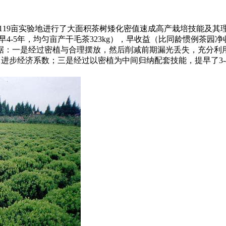
地共119亩实验地进行了大面积茶树矮化密值速成高产栽培技能及
4-5年，均匀亩产干毛茶323kg），早收益（比同龄惯例茶园
据：一是经过密植与合理摆放，然后削减前期漏光丢失，充分利
配比例，进步经济系数；三是经过以密植为中间归纳配套技能，提早了