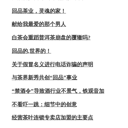
回品茶业，灵魂的家！
献给我最爱的那个男人
白茶会重蹈普洱茶崩盘的覆辙吗?
回品的,世界的！
关于假冒名义进行电话诈骗的声明
与茶界新秀共创“回品”事业
“禁酒令”导致酒行业不景气，铁观音加
不看吓一跳：细节中的创意
经营茶叶连锁专卖店加盟的主要点