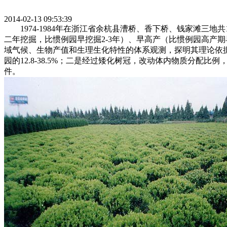
2014-02-13 09:53:39
1974-1984年在浙江省余杭县漕桥、香下桥、钱家滩三
二年挖掘，比惯例园早挖掘2-3年）、早高产（比惯例园高产期早
域气候、生物产值和生理生化特性的体系观测，探明其理论依
园的12.8-38.5%；二是经过矮化树冠，改动体内物质分
件。