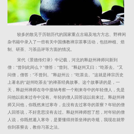
较多的散见于历朝历代的国家重点古籍及地方方志、野稗闲
杂书籍中录入了一些有关中国佛教禅宗茶事活动，包括种植、焙
制、研茶、习茶品评等方面的情况。
宋代《景德传灯录》中记载，河北的释赵州禅师问新到
僧：“曾到此间么？”僧答：“曾到。”释赵州又曰：“吃茶去。”又
问僧，僧答：“不曾到。”释赵州云：“吃茶去。”这就是禅宗历史
上著名的“赵州吃茶去”的禅茶经典故事。这个故事讲的是，一
天，释赵州禅师在寺中接纳考察一个刚来寺中的年轻僧人，先是
问他以前来过寺中没有。年轻的僧人回答说以前来过。释赵州禅
师又问他，你既然来过寒寺，去没有去过寒寺的茶竂？年轻的僧
人回答说，不好意思没有去过。释赵州禅师想了想，对年轻的僧
人说，你既然遁入寒寺，是要懂得持茶坐禅的寺规，我现在就带
你到茶竂去，教你习茶之法。