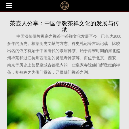
茶壶人分享：中国佛教茶禅文化的发展与传
承
中国汉传佛教禅宗之禅茶与茶禅文化发展至今，已长达2000
多年的历史。根据历史文献与方志、稗史札记等古籍记载，比较
出名的依序有始于中国唐代的峨眉禅茶、始于两宋时期的河北赵
州禅茶和浙江杭州西湖边的灵隐寺禅茶等。而位于北京、西安、
南京等历史上曾是皇城古都境内的一些皇家寺院佛门所敬献的禅
茶，则被称之为佛门贡茶，乃属佛门禅茶之列。