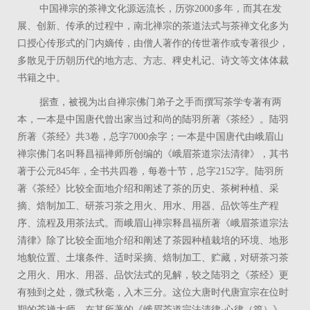
中国禅宗的茶禅文化源远流长，历弥2000多年，而其在发
展、创新、传承的过程中，南北禅宗的茶道法式与茶禅文化多为
口授心传形式的门内嫡传，由僧人著作的传世著作或专著很少，
多散见于历朝历代的地方志、方志、稗史札记、诗文等文体体裁
书籍之中。
据查，被视为出自禅宗佛门弟子之手而撰写茶学专著有两
本，一本是中国唐代曾出家当过和尚的陆羽所著《茶经》。陆羽
所著《茶经》共3卷，总字7000余字；一本是中国唐代由峨眉山
禅宗佛门名叫释昌福禅师所创编的《峨眉茶道宗法清律》，其书
著于公元845年，全书共四卷，每卷十节，总字2152字。陆羽所
著《茶经》比较全面地介绍和阐述了茶的历史、茶树种植、采
摘、焙制加工、研茶习茶之用火、用水、用器、品饮等生产程
序、流程及用茶法式。而峨眉山禅宗释昌福所著《峨眉茶道宗法
清律》除了比较全面地介绍和阐述了茶园种植栽培的环境、地形
地貌位置、土壤条件、适时采摘、焙制加工、贮藏，对研茶习茶
之用火、用水、用器、品饮法式的见解，较之陆羽之《茶经》更
有独到之处，微式秋毫，入木三分。这位大唐时代唐宣宗在位时
期的茶禅大师，在其所著的《峨眉茶道宗法清律·心律（篇）》