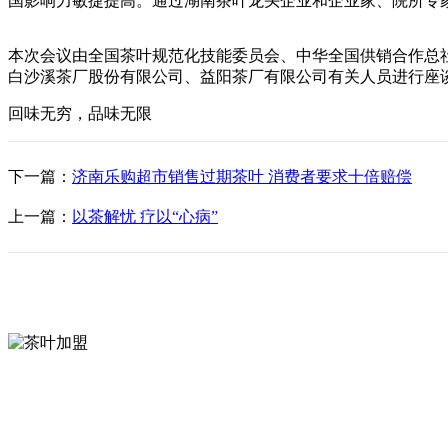
国影响力敏捷提高。通过湖南茶叶龙头企业和企业家、院所专
本次会议由全国茶叶规范化技能委员会、中华全国供销合作总
白沙溪茶厂股份有限公司、益阳茶厂有限公司有关人员进行座
回味无穷，品味无限
下一篇：
济南乐购超市销售过期茶叶 消费者要求十倍赔偿
上一篇：
以茶解忧 疗以“心病”