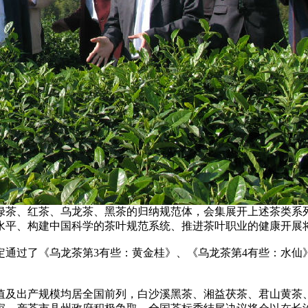
立绿茶、红茶、乌龙茶、黑茶的归纳规范体，会集展开上述茶类
水平、构建中国科学的茶叶规范系统、推进茶叶职业的健康开展
审定通过了《乌龙茶第3有些：黄金桂》、《乌龙茶第4有些：水仙
值及出产规模均居全国前列，白沙溪黑茶、湘益茯茶、君山黄茶