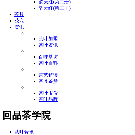
韵天红(第二册)
韵天红(第三册)
茶具
茶宠
资讯
茶叶加盟
茶叶资讯
百味茶坊
茶叶百科
茶艺解读
茶具鉴赏
茶叶报价
茶叶品牌
回品茶学院
茶叶资讯