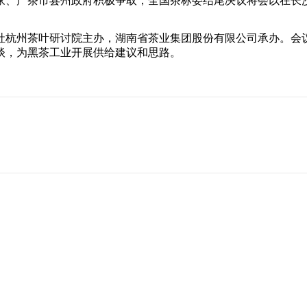
家、产茶市县州政府积极争取，全国茶标委结尾决议将会以在长
社杭州茶叶研讨院主办，湖南省茶业集团股份有限公司承办。会
谈，为黑茶工业开展供给建议和思路。