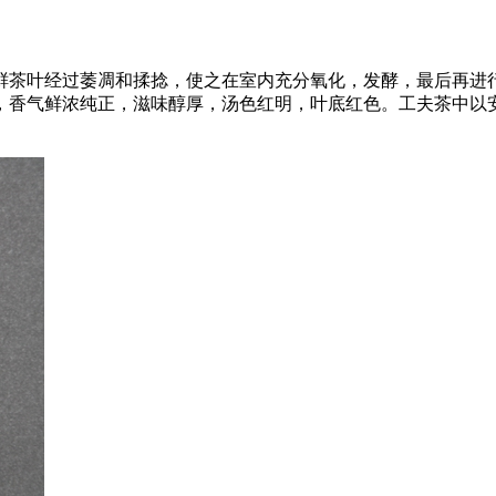
鲜茶叶经过萎凋和揉捻，使之在室内充分氧化，发酵，最后再进
，香气鲜浓纯正，滋味醇厚，汤色红明，叶底红色。工夫茶中以安