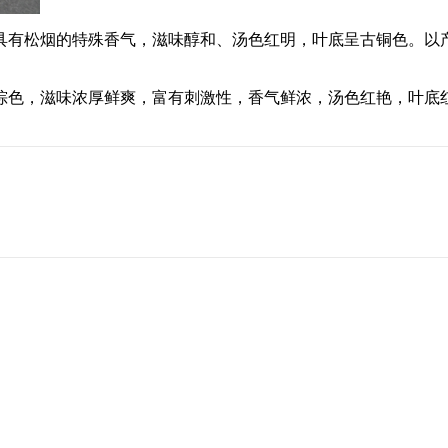
松烟的特殊香气，滋味醇和、汤色红明，叶底呈古铜色。以产于
，滋味浓厚鲜爽，富有刺激性，香气鲜浓，汤色红艳，叶底红