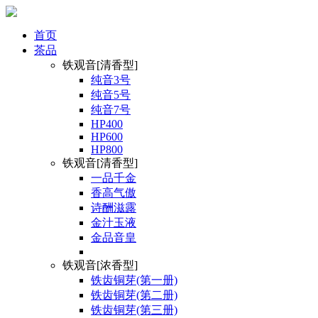
首页
茶品
铁观音[清香型]
纯音3号
纯音5号
纯音7号
HP400
HP600
HP800
铁观音[清香型]
一品千金
香高气傲
诗酬滋露
金汁玉液
金品音皇
铁观音[浓香型]
铁齿铜芽(第一册)
铁齿铜芽(第二册)
铁齿铜芽(第三册)