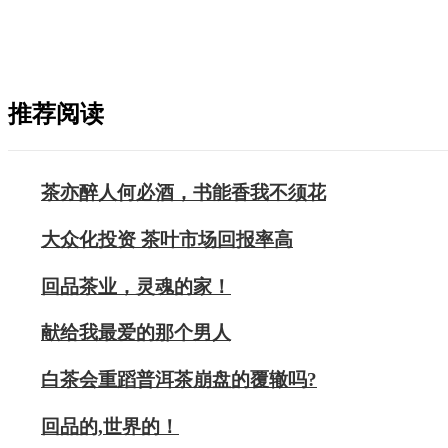
推荐阅读
茶亦醉人何必酒，书能香我不须花
大众化投资 茶叶市场回报率高
回品茶业，灵魂的家！
献给我最爱的那个男人
白茶会重蹈普洱茶崩盘的覆辙吗?
回品的,世界的！