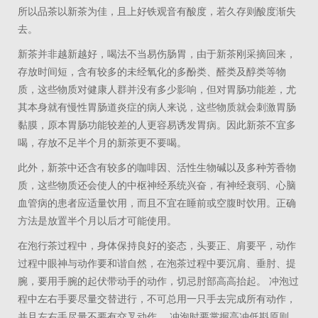
所以品茶以新茶为佳，且上好铁观音有酸度，若久存则酸度渐失
去。
新茶并非越新越好，喝法不当易伤肠胃，由于新茶刚采摘回来，
存放时间短，含有较多的未经氧化的多酚类、醛类及醇类等物
质，这些物质对健康人群并没有多少影响，但对胃肠功能差，尤
其本身就有慢性胃肠道炎症的病人来说，这些物质就会刺激胃肠
黏膜，原本胃肠功能较差的人更容易诱发胃病。因此新茶不宜多
喝，存放不足半个月的新茶更不要喝。
此外，新茶中还含有较多的咖啡因、活性生物碱以及多种芳香物
质，这些物质还会使人的中枢神经系统兴奋，有神经衰弱、心脑
血管病的患者应适量饮用，而且不宜在睡前或空腹时饮用。正确
方法是放置半个月以后才可能使用。
在泡行茶过程中，身体保持良好的姿态，头要正、肩要平，动作
过程中眼神与动作要和谐自然，在泡茶过程中要沉肩、垂肘、提
腕，要用手腕的起伏带动手的动作，切忌肘部高高抬起。 冲泡过
程中左右手要尽量交替进行，不可总用一只手去完成所有动作，
并且左右手尽量不要有交叉动作。 冲泡时要掌握高冲低斟原则，