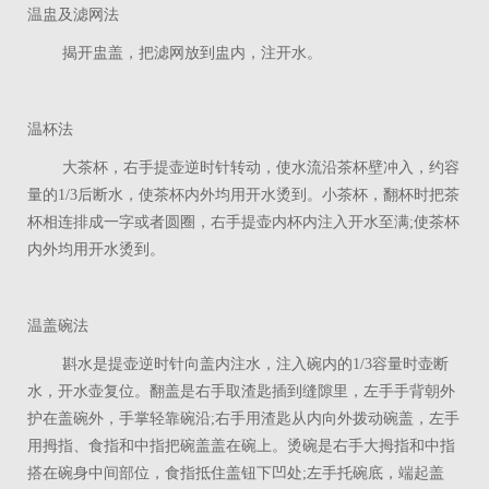
温盅及滤网法
揭开盅盖，把滤网放到盅内，注开水。
温杯法
大茶杯，右手提壶逆时针转动，使水流沿茶杯壁冲入，约容
量的
1/3
后断水，使茶杯内外均用开水烫到。小茶杯，翻杯时把茶
杯相连排成一字或者圆圈，右手提壶内杯内注入开水至满
;
使茶杯
内外均用开水烫到。
温盖碗法
斟水是提壶逆时针向盖内注水，注入碗内的1/3容量时壶断
水，开水壶复位。翻盖是右手取渣匙插到缝隙里，左手手背朝外
护在盖碗外，手掌轻靠碗沿;右手用渣匙从内向外拨动碗盖，左手
用拇指、食指和中指把碗盖盖在碗上。烫碗是右手大拇指和中指
搭在碗身中间部位，食指抵住盖钮下凹处;左手托碗底，端起盖