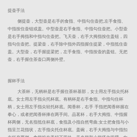
提壶手法
侧提壶，大型壶是右手的食指、中指勾住壶把
;
左手食指、
中指按住壶钮或盖。中型壶是右手食指、中指勾住壶把。小型壶
是右手拇指和中指勾住壶把。飞天壶，右手大拇指按住盖钮，四
指勾住壶把。提梁壶，右手除中指外四指握住提梁，中指抵住壶
盖。大型壶，右手握提梁把，左手食指、中指按壶的盖钮。无把
壶，右手握住茶壶口两侧外壁。
握杯手法
大茶杯，无柄杯是右手握住茶杯基部，女士用左手指尖托杯
底。女士用左手指尖托杯底。有柄杯是右手食指、中指勾住杯
柄，女士用左手指尖轻托杯底。闻香杯，右手 手指把闻香杯握在
拳心，或者把闻香杯捧在两手间。品茗杯，右手大拇指、中指握
杯两侧，无名指抵住杯底，食指及小指自然弯曲;女士把食指与小
指呈兰花指状，左手指尖托住杯底。盖碗，右手大拇指与中指扣