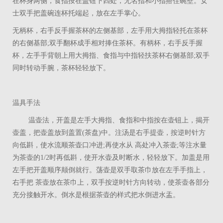
在杯身两侧，食指按在盖钮下四处，无名指和小指搭住碗壁。女
士双手把盖碗连杯托端起，放在左手掌心。
无柄杯，右手反手握茶杯的左侧基部，左手用大拇指轻托在茶杯
的右侧基部
;
双手翻杯成手相对捧住茶杯。有柄杯，右手反手握
杯，左手手背朝上用大拇指、食指与中指轻扶茶杯右侧基部
;
双手
同时转动手腕，茶杯轻轻放下。
温具手法
温壶法，开盖是左手大拇指、食指和中指按在壶钮上，揭开
壶盖，把壶盖放到盖置
(
茶盘
)
中。注汤是右手提壶，按逆时针方
向低斟，使水流顺茶壶口冲进
;
再使水从 高处冲入茶壶
;
等注水量
为茶壶的
1/2
时再低斟，使开水壶及时断水，轻轻放下。加盖是用
左手把开盖顺序颠倒就行。荡壶是双手取茶巾放在左手手指上，
右手把 茶壶放在茶巾上，双手按逆时针方向转动，使茶壶各部分
充分接触开水。倒水是根据茶壶的样式把水倒进水盂。