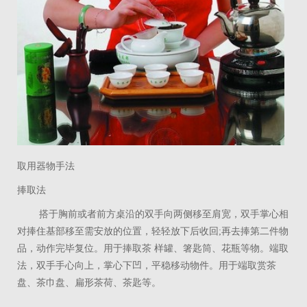
取用器物手法
捧取法
搭于胸前或者前方桌沿的双手向两侧移至肩宽，双手掌心相
对捧住基部移至需安放的位置，轻轻放下后收回
;
再去捧第二件物
品，动作完毕复位。用于捧取茶 样罐、箸匙筒、花瓶等物。端取
法，双手手心向上，掌心下凹，平稳移动物件。用于端取赏茶
盘、茶巾盘、扁形茶荷、茶匙等。