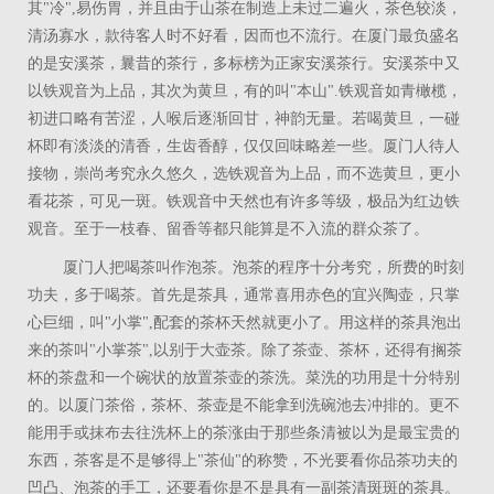
其"冷",易伤胃，并且由于山茶在制造上未过二遍火，茶色较淡，
清汤寡水，款待客人时不好看，因而也不流行。在厦门最负盛名
的是安溪茶，曩昔的茶行，多标榜为正家安溪茶行。安溪茶中又
以铁观音为上品，其次为黄旦，有的叫"本山".铁观音如青橄榄，
初进口略有苦涩，人喉后逐渐回甘，神韵无量。若喝黄旦，一碰
杯即有淡淡的清香，生齿香醇，仅仅回味略差一些。厦门人待人
接物，崇尚考究永久悠久，选铁观音为上品，而不选黄旦，更小
看花茶，可见一斑。铁观音中天然也有许多等级，极品为红边铁
观音。至于一枝春、留香等都只能算是不入流的群众茶了。
厦门人把喝茶叫作泡茶。泡茶的程序十分考究，所费的时刻
功夫，多于喝茶。首先是茶具，通常喜用赤色的宜兴陶壶，只掌
心巨细，叫"小掌",配套的茶杯天然就更小了。用这样的茶具泡出
来的茶叫"小掌茶",以别于大壶茶。除了茶壶、茶杯，还得有搁茶
杯的茶盘和一个碗状的放置茶壶的茶洗。菜洗的功用是十分特别
的。以厦门茶俗，茶杯、茶壶是不能拿到洗碗池去冲排的。更不
能用手或抹布去往洗杯上的茶涨由于那些条清被以为是最宝贵的
东西，茶客是不是够得上"茶仙"的称赞，不光要看你品茶功夫的
凹凸、泡茶的手工，还要看你是不是具有一副茶清斑斑的茶具。