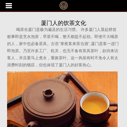
厦门人的饮茶文化
喝茶在厦门是极为遍及的生活习惯。 许多厦门人晨起榜首
桩事即是烹水泡茶，早茶不喝，整天都提不起劲。即便不大喝茶
的人，家中也必备茶具。古语"寒夜客来茶当酒",厦门是客一进门
即泡茶。乃至许多工厂、机关，也无不备有茶具茶叶，款待来访
客人，并且要马上煮水，重换茶叶。这一风俗有时不免令人有太
浪费时刻的慨叹，但也体现了厦门人的好客热心。