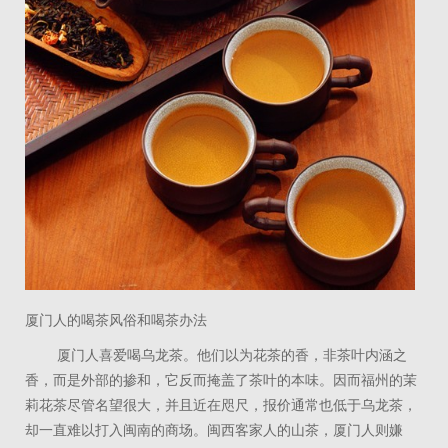
厦门人的喝茶风俗和喝茶办法
厦门人喜爱喝乌龙茶。他们以为花茶的香，非茶叶内涵之
香，而是外部的掺和，它反而掩盖了茶叶的本味。因而福州的茉
莉花茶尽管名望很大，并且近在咫尺，报价通常也低于乌龙茶，
却一直难以打入闽南的商场。闽西客家人的山茶，厦门人则嫌