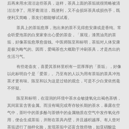
后再来用水清洁这些茶具，这样，茶具上面的茶垢就很简略被清
洁洁净了。用牙膏清洁，既便利，又不会损坏茶具或损伤手，既
便利又简略，茶友们都能够试试看。
茶具上的茶垢愈厚，泡出来的茶不见得愈安康或是香纯。常
会听爱泡茶的白叟家拿出心爱的茶壶，「展现」漆黑油亮的茶
垢，好像茶垢愈厚愈值钱。中医师陈至和标明，茶垢对人体安康
是极为晦气的。因而，爱喝茶也大概勤于冲刷茶具，才是杰出的
生活习气。
有些老壶友，喜爱其茶杯里积有一层厚厚的「茶垢」，好像
以此标明自个是「爱茶」。乃至有的人以为用有茶垢的茶具冲泡
茶才更有味。陈至和以为这是过错的观念，可是不少白叟依然毫
不怀疑。
陈至和标明，在湿润的环境中茶水会敏捷氧化出褐色茶锈，
其间富富含害金属。而没有喝完或寄存较长期的茶水，暴露在空
气中，茶叶中的茶多酚与茶锈中的金属物质在空气中发作氧化作
用，便会生成茶垢，并附在茶具内壁，并且越积越厚。有人曾对
茶垢进行了抽样化验，发现茶垢中还富含致癌物，如亚硝酸盐