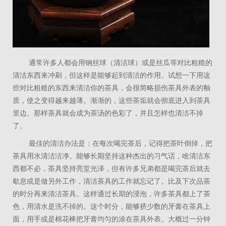
通常许多人都会用钢丝球（清洁球）或是丝瓜等对比粗糙的
清洁东西来冲刷，但这样是能够起到清洁的作用。试想一下用这
些对比粗糙的东西来清洁你的茶具，会很简略损伤茶具外表的釉
质，使之变得越来越薄。渐渐的，这些茶垢就会彻底进入到茶具
里边。那样茶具就会成为茶汤的色彩了，并且怎样也清洁不掉
了。
最佳的清洁办法是：在每次喝完茶后，记得把茶叶倒掉，把
茶具用水清洁洁净。能够长期坚持这种杰出的习气话，啥清洁东
西都不必，茶具坚持亮堂光泽，但有许多兄弟都是喝完茶后就去
歇息或是做另外工作，清洁茶具的工作就忘记了。比及下次品茶
的时分再来清洁茶具。这样通过长期的浸泡，许多茶具都上了茶
色，用清水是洗不掉的。这个时分，能够挤少数的牙膏在茶具上
面，用手或是棉花棒把牙膏均匀的涂在茶具外表。大概过一分钟