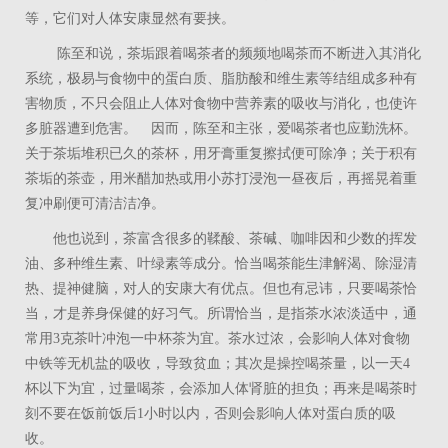
等，它们对人体安康显然有要挟。
陈至和说，茶垢跟着喝茶者的频频地喝茶而不断进入其消化
系统，极易与食物中的蛋白质、脂肪酸和维生素等结组成多种有
害物质，不只会阻止人体对食物中营养素的吸收与消化，也使许
多脏器遭到危害。 因而，陈至和主张，爱喝茶者也应勤洗杯。
关于茶垢堆积已久的茶杯，用牙膏重复擦拭便可除净；关于积有
茶垢的茶壶，用米醋加热或用小苏打浸泡一昼夜后，再摇晃着重
复冲刷便可清洁洁净。
他也说到，茶富含很多的鞣酸、茶碱、咖啡因和少数的挥发
油、多种维生素、叶绿素等成分。恰当喝茶能生津解渴、除湿清
热、提神健脑，对人的安康大有优点。但也有忌讳，只要喝茶恰
当，才是养身保健的好习气。所谓恰当，是指茶水浓淡适中，通
常用3克茶叶冲泡一中杯茶为宜。茶水过浓，会影响人体对食物
中铁等无机盐的吸收，导致贫血；其次是操控喝茶量，以一天4
杯以下为宜，过量喝茶，会添加人体肾脏的担负；再来是喝茶时
刻不要在饭前饭后1小时以内，否则会影响人体对蛋白质的吸
收。