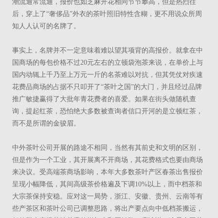
潮流通常流通，报价也如芝麻开花相同节节攀高，但是热烈往
后，穿上了“奢侈品”外衣的茶叶照旧特性含糊，更不用说众所周
知人人认可的名牌了。
事实上，名牌并不一定意味着难以望其项背的高报价。就拿在中
国商场的每包价格不过20元左右的立顿袋泡茶来说，在单价上与
国内动辄上千乃至上万元一斤的名茶难以对抗，但其凭仗对疾速
花费品商场的占据不只叩开了“茶叶之国”的大门，并且经过品牌
推广敏捷赢得了大批年青花费者的喜爱。如果在街头做随机查
询，提起红茶，恐怕绝大多数被查询者信口开河的是立顿红茶，
而不是所谓的金骏眉。
中外茶叶公司开展的路途不相同，当然有其前史和文明的区别，
但是作为一个工业，其开展离不开商场，其花费格式也要由商场
来决议。受高端茶商场影响，本年大多数茶叶产区春茶出售报价
呈现小幅降低，其间高级茶价格遍及下调10%以上，而中档茶和
大宗茶保持安稳。应对这一局势，浙江、安徽、贵州、云南等有
些产茶区和茶叶公司已调整思路，将出产要点向中低档茶搬运，