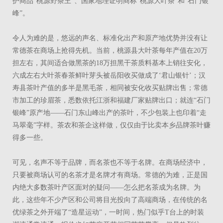
护商品“桃源野茶王”、国家地理证明商标“桃源大叶茶”和“石门银
峰”。
令人为难的是，悠远的声名、标准化出产和原产地优势并没有让
常德茶在商场上抢得先机。当前，桃源县大叶茶每年产值在20万
担左右，其间适合做黑茶的18万担黑干茶质料基本上销往安化，
六成左右大叶茶春茶鲜叶芽头被岳阳收买做成了‘君山银针’；汉
寿县茶叶产值的多半是黑毛茶，相同被安化收买贴牌出售；常德
市加工的珍眉茶，悉数依托江浙和福建厂家贴牌出口；就连“石门
银峰”原产地――石门东山峰出产的茶叶，不少包装上也印着“走
马翠毫”字样。茶农和茶企这样做，仅仅由于比卖本乡品牌茶叶赚
得多一些。
可见，名声不等于品牌，而名茶也不等于名牌。在商场经济中，
只要被商场认可的名茶才是名牌才有商场。常德的为难，正是国
内绝大多数茶叶产区面对的疑问――怎么把名茶成为名牌。为
此，这些年不少产区和公司将目光投向了高端商场，在传统的名
优绿茶之外开端了“造星运动”，一时间，热门似乎T台上的时装