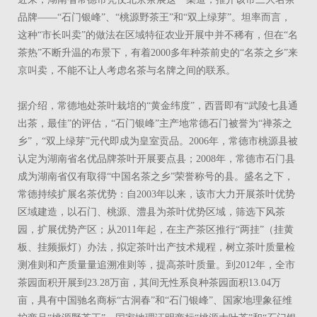
品牌――“石门银峰”、“桃源野茶王”和“双上绿芽”。坦率而言，
这种“市长叫卖”的做法在区域特征农业开展中并不稀有，但在“名
茶热”不断升温的布景下，有着2000多年种茶前史的“名茶之乡”来
京叫卖，不能不让人考虑名茶与名牌之间的联系。
据介绍，常德地处茶叶栽培的“黄金纬度”，西晋即有“武陵七县通
出茶，最佳”的评估，“石门银峰”主产地常德石门被誉为“禅茶之
乡”，“双上绿芽”元代即成为皇室贡品。2006年，常德市桃源县被
认定为湖南省名优品牌茶叶开展要点县；2008年，常德市石门县
成为湖南省仅有取得“中国名茶之乡”荣誉称号的县。盛名之下，
常德持续扩展名茶优势：自2003年以来，该市大力开展茶叶优势
区域建造，以石门、桃源、澧县为茶叶优势区域，筛选下风茶
园，扩展优势产区；从2011年起，在主产茶区推行“两挂”（挂黄
板、挂频振灯）办法，拟定茶叶出产技术规程，树立茶叶质量检
测准则和产质量量追溯准则等，提高茶叶质量。到2012年，全市
茶园面积开展到23.28万亩，其间无性系良种茶园面积13.04万
亩，具有中国驰名商标“古洞春”和“石门银峰”、国家地理象征维