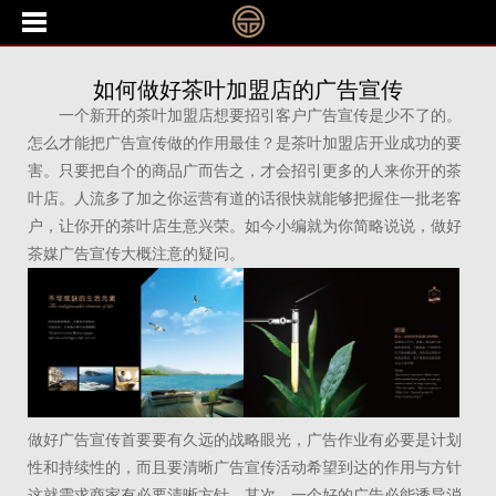
如何做好茶叶加盟店的广告宣传
一个新开的茶叶加盟店想要招引客户广告宣传是少不了的。
怎么才能把广告宣传做的作用最佳？是茶叶加盟店开业成功的要
害。只要把自个的商品广而告之，才会招引更多的人来你开的茶
叶店。人流多了加之你运营有道的话很快就能够把握住一批老客
户，让你开的茶叶店生意兴荣。如今小编就为你简略说说，做好
茶媒广告宣传大概注意的疑问。
做好广告宣传首要要有久远的战略眼光，广告作业有必要是计划
性和持续性的，而且要清晰广告宣传活动希望到达的作用与方针
这就需求商家有必要清晰方针。其次，一个好的广告必能诱导消