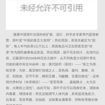
随着中国茶叶在国外的扩散、流行，科学史专家李约瑟曾称
赞，茶叶是“中国的第五大发明”；而在英国，茶首先被定为“国
饮”，每人年均饮茶
公斤以上；美国食品与卫生部甚至把“绿
2
茶”作为国民健康食品首选。而在我国，据不完全统计，在清代以
前，记载茶叶的
余种历史古籍中，从不同角度介绍茶叶养生
500
功效的著作有近
余种；如：唐代陆羽《茶经》——“茶之为用，
90
味至寒，为饮，最宜精行俭德之人，若热渴、凝闷、脑痛、目
涩、四肢烦、百节不舒，聊四五啜，与醍醐、甘露抗衡也”；还有
明代李时珍《本草纲目》——“茶苦而寒……最能降火，火为百
病，火降则上清也”。由此可知，茶叶不仅可以强身壮体，清除体
内毒素，增强体质；而且还能调节人体代谢，具有提高免疫力、
抗衰老、美容养颜、抗辐射、去除重金属毒害、抑制有害微生物