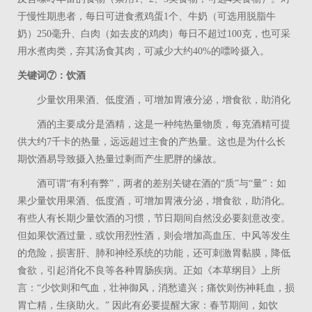
于慢性期患者，每日可进食煮鸡蛋
1
个、牛奶（可选用脱脂牛
奶）
250
毫升、白肉（如去皮的鸡肉）每日不超过
100
克，也可采
用水煮肉类，弃其汤食其肉，可减少大约
40%
的嘌呤摄入。
关键词⑦：饮酒
少量饮用果酒、低度酒，可增加胃液分泌，增食欲，助消化
酒的主要成分是酒精，这是一种纯热量物质，每克酒精可提
供大约
7
千卡的热量，远远超过主食的产热量。这也是为什么长
期饮酒易导致摄入热量过剩而产生肥胖的缘故。
酒可谓“有利有弊”，两者的差别关键在酒的“质”与“量”：如
果少量饮用果酒、低度酒，可增加胃液分泌，增食欲，助消化。
有些人有长期少量饮酒的习惯，节日期间自然没必要刻意改变。
但如果饮酒过量，或饮用烈性酒，则会增加高血压、中风等发生
的危险，损害肝、肺和神经系统的功能，还可刺激胃黏膜，降低
食欲，引起消化不良等各种胃肠疾病。正如《本草纲目》上所
言：“少饮则和气血，壮神御风，消愁遣兴；痛饮则伤神耗血，损
胃亡精，生痰助火。”
因此有必要提醒大家：春节期间，如饮