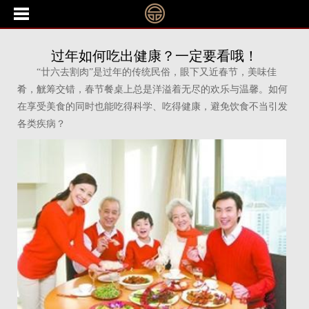
过年如何吃出健康？一定要看哦！
“廿六去割肉”是过年的传统民俗，眼下又近春节，美味佳
肴，觥筹交错，春节餐桌上总是洋溢着无尽的欢乐与温馨。如何
在享受美食的同时也能吃得科学、吃得健康，避免饮食不当引发
各类疾病？