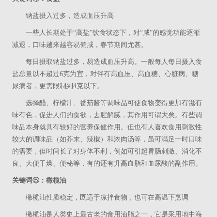
钠盐摄入过多，造成血压升高
一些人长期处于“高盐”饮食状态下，对“咸”的感觉功能逐渐
减退，口味越来越容易偏咸，春节期间尤甚。
每日摄取钠盐过多，易造成血压升高。一般每人每日摄入食
盐总量以不超过
6
克为宜，对伴有高血压、高血糖、心脏病、糖
尿病者，更需限制到
4
克以下。
选择醋、柠檬汁、番茄酱等调味品可使食物变得更加有滋有
味有色，促进人们的食欲，去腥解腻，其作用可谓大矣。有些调
味品本身就具有较好的营养保健作用。但也有人喜欢食用刺激性
较大的调味品（如芥末、辣椒）和浓肉汤等，虽可满足一时口味
的需要，但时间长了对身体不利，例如可引起胃肠刺激、消化不
良、大便干燥、便秘等，有的还有升高血脂和血尿酸的副作用。
关键词⑤：橄榄油
橄榄油性质稳定，既适于凉拌食物，也可在高温下烹调
橄榄油是人类史上最古老的食用油脂之一，它是采用地中海