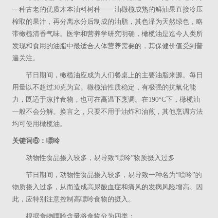
一种古老的优质木本油料树种——油橄榄成熟的鲜油果直接冷压
榨取的果汁，再分离水分后制成的油脂，其色泽为天然绿色，略
带橄榄清香气味。医学和营养学研究明确，橄榄油是迄今人类所
发现和食用的油脂中最适合人体营养需要的，其保健价值受到普
遍关注。
节日期间，橄榄油应成为人们餐桌上的主要油脂来源。每日
用量以不超过
30
克为宜。橄榄油性质稳定，有极强的抗氧化能
力，既适于凉拌食物，也可在高温下烹调。在
190
°
C
下，橄榄油
一般不会分解。换言之，只要不用于油炸和油煎，其他烹调方法
均可使用橄榄油。
关键词⑥：嘌呤
动物性食品摄入较多，易导致“嘌呤”物质摄入过多
节日期间，动物性食品摄入较多，易导致一种名为“嘌呤”的
物质摄入过多，从而造成高尿酸血症和痛风的发病风险增高。因
此，应特别注意控制高嘌呤食物的摄入。
根据食物嘌呤含量将食物分为四类：