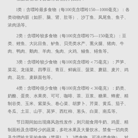
l
类：含嘌呤最多食物（每
100
克含嘌呤
150
—
1000
毫克）：各
类动物内脏（如肝、脑、肾、肚等）、沙丁鱼、凤尾鱼、鱼子、
浓肉汤等。
2
类：含嘌呤较多食物（每
100
克含嘌呤
75
—
150
毫克）：豆
类、鲤鱼、大比目鱼、鲈鱼、贝壳类水产、熏火腿、猪肉、牛
肉、鸭肉、鹅肉、羊肉、兔肉、火鸡、鳗鱼、鳝鱼等。
3
类：含嘌呤较少食物（每
100
克含嘌呤＜
75
毫克）：芦笋、
菜花、龙须菜、四季豆、青豆、鲜豌豆、菠菜、蘑菇、麦片、鸡
肉、花生、麦麸面包等。
4
类：含嘌呤很少食物（每
100
克含嘌呤＜
30
毫克）：奶类、
奶酪、蛋类、水果类、可可、咖啡、茶、豆浆、糖果、蜂蜜、精
制谷类、玉米、紫菜头、卷心菜、胡萝卜、芹菜、黄瓜、茄子、
冬瓜、土豆、山芋、莴笋、西红柿、葱头、白菜、南瓜等。
节日期间如出现痛风急性发作，则只能食用牛奶、鸡蛋、精
制面粉及含嘌呤少的蔬菜，多吃水果及大量饮水。禁食一切肉类
及含嘌呤丰富的食物（禁用
1
、
2
、
3
类食物，可选
4
类食物）。对