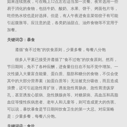
如果连续熬夜，可在晚上
12
点左右适当加一次餐。夜宵选用一些
易于消化的食物，包括牛奶、酸奶、水果、饼干、烤面包片等，
吃些热水饺也是好选择。但是，有人午夜进食韭菜馅饺子有可能
引起腹胀等。应注意的是，各类奶油甜点、油炸食物等不宜用于
加餐。
关键词③：暴食
遵循“食不过饱”的饮食原则，少量多餐，每餐八分饱
很多人平素已接受并遵循了“食不过饱”的饮食原则。然而，
节日期间，免不了各种应酬，进食量往往在不知不觉中增加。一
次性摄入大量富含能量、蛋白质、脂肪和糖分的食物，不仅会使
其中的大部分营养素（如蛋白质等）无法被充分吸收，而且造成
浪费，还可引起急性胃扩张，诱发急性胃肠炎、急性胃溃疡穿
孔，甚至诱发心脏病、急性胰腺炎等。对糖尿病、高血压和高脂
血症等慢性疾病患者、老年人和儿童等，则可造成更大的伤害。
可以说，暴饮暴食是节日期间饮食卫生的第一大忌。对应策略
是：少量多餐，每餐八分饱。
关键词④：食盐