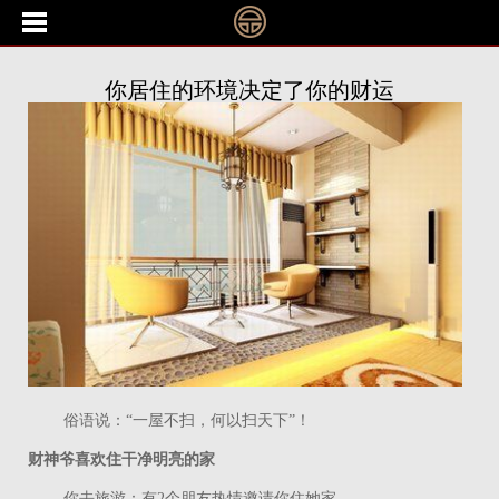
你居住的环境决定了你的财运
俗语说：“一屋不扫，何以扫天下”！
财神爷喜欢住干净明亮的家
你去旅游：有
2
个朋友热情邀请你住她家。