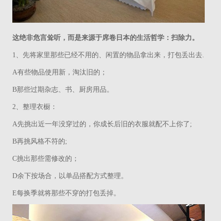
这绝非危言耸听，而是来源于席卷日本的生活哲学：扫除力。
1
、先将家里那些已经不用的、闲置的物品拿出来，打包丢出去
.
A
有些物品使用新，淘汰旧的；
B
那些过期杂志、书、厨房用品。
2
、整理衣橱：
A
先挑出近一年没穿过的，你成长后旧的衣服就配不上你了
;
B
再挑风格不符的
;
C
挑出那些需修改的；
D
余下按场合，以单品搭配方式整理。
E
每换季就将那些不穿的打包丢掉。