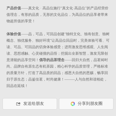
产品价值
——真文化 · 高品位施行“真文化·高品位”的产品经营价
值理念，有形的品质，无形的文化品位，为高品位的品享者带来
物超所值的享受！
体验价值
——品，可品，可回品创建“独特文化、独有创意、独树
概念、独优服务、独好环境”让高品位回品时，完美体验可看、可
读、可品、可回品的切身体验感受；进而激发思维感观、人生阅
读、思想感触、心灵碰撞的品悟；挖掘出全新智慧，激发无限创
意潜能的品享空间！
倡导的品茶理念
——回归大自然，品茗铸时
尚。品牌自有原生态有机茶园，精心科学的品质管理，严格标准
的质量方针，打造了高品质的回品；感恩大自然的恩赐，畅享回
归于原生态；品鉴佳茗，时尚健康！--------人与自然和谐相处，
回品在延续！
发送给朋友
分享到朋友圈