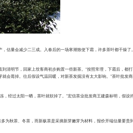
产，估量会减少二三成。入春后的一场寒潮致使下霜，许多茶叶都干燥了
直到清明节，回家上坟客商初步购置一些新茶。“按照常理，下霜后，都
就会蔫掉。往后假设气温回暖，对新茶发掘没有太大影响。”茶叶批发商
霜冻，经过太阳一晒，茶叶就软掉了。”宏信茶业批发商王建森标明，假设
茶多为秋茶、冬茶，而新枞茶是采摘新芽嫩芽为材料，报价开端估量要贵