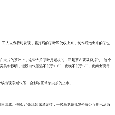
。工人去查看时发现，霜打后的茶叶即使收上来，制作后泡出来的茶也
打在大片的茶叶上，这些大片茶叶是老枞的，正是茶农要裁剪掉的，这个
吴美华标明，假设白气候温不低于10℃，夜晚不低于5℃，夜间出现霜
持续出现寒潮气候，会影响正常芽尖茶的上市。
到三四成。他说：“铁观音属乌龙茶，一级乌龙茶批发价每公斤现已从两