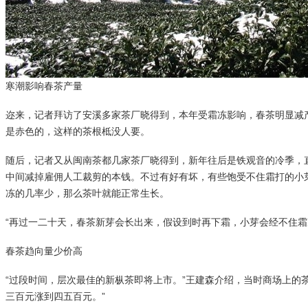
寒潮影响春茶产量
迩来，记者拜访了安溪多家茶厂晓得到，本年受霜冻影响，春茶明显减
是赤色的，这样的茶根柢没人要。
随后，记者又从闽南茶都几家茶厂晓得到，新年往后是铁观音的冷季，
中间减掉雇佣人工裁剪的本钱。不过有好有坏，有些饱受不住霜打的小芽
冻的几率少，那么茶叶就能正常生长。
“再过一二十天，春茶新芽会长出来，假设到时再下霜，小芽会经不住
春茶趋向量少价高
“过段时间，层次最佳的新枞茶即将上市。”王建森介绍，当时商场上的
三百元涨到四五百元。”