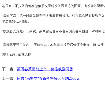
连日来，不少茶商都在微信朋友圈转发茶园霜冻的图画。有茶商甚至断言
“得知下霜，第一时间就派负责人查看茶树状况。好在霜冻没有持续良久
步走高的心思预期。
“铁观音受冻减产，茶农、茶商都会盲目不盲目调高春茶报价，对材料比
“寒潮等于帮了茶农。”王建全说，本年春茶报价尽管还没出来，但“大
回味无穷，品味无限
下一篇：
莆田春茶提前上市，价格或翻两番
上一篇：
绍兴“乌牛早”春茶价格每公斤约2000元