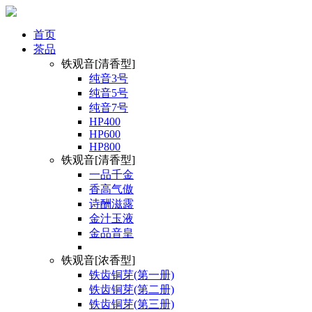
首页
茶品
铁观音[清香型]
纯音3号
纯音5号
纯音7号
HP400
HP600
HP800
铁观音[清香型]
一品千金
香高气傲
诗酬滋露
金汁玉液
金品音皇
铁观音[浓香型]
铁齿铜芽(第一册)
铁齿铜芽(第二册)
铁齿铜芽(第三册)