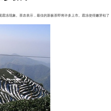
现霜冻现象。茶农表示，最佳的新枞茶即将许多上市。霜冻使得嫩芽枯了