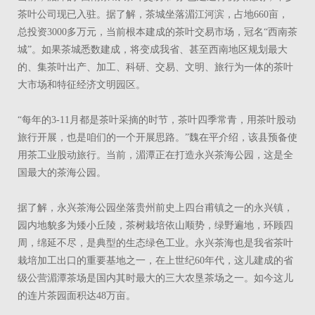
茶叶公司现已入驻。据了解，茶城坐落湄江河滨，占地660亩，
总投资3000多万元，当前根本建成的茶叶交易市场，冠名“西南茶
城”。如果茶城悉数建成，将变成我省、甚至西南地区规划最大
的、集茶叶出产、加工、科研、交易、文明、旅行为一体的茶叶
大市场和特征经济文明园区。
“每年的3-11月都是茶叶采摘的时节，茶叶四季常青，用茶叶股动
旅行开展，也是咱们的一个开展思路。”魏在平介绍，该县预备使
用茶工业股动旅行。当前，湄潭正在打造永兴茶海公园，这是全
国最大的茶海公园。
据了解，永兴茶海公园坐落贵州前史上四台甫镇之一的永兴镇，
园内地貌多为矮小丘陵，茶树栽培依山顺势，绿野遍地，环顾四
周，绵延不尽，是典型的生态绿色工业。永兴茶海也是我省茶叶
栽培加工出口的重要基地之一，在上世纪60年代，这儿建成的省
级公营湄潭茶场是国内其时最大的三大农垦茶场之一。如今这儿
的连片茶园面积达48万亩。