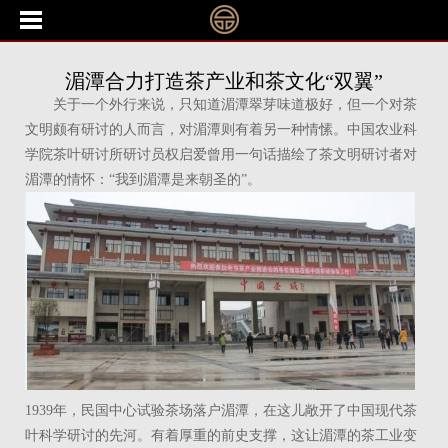
湄潭合力打造茶产业和茶文化“双翼”
关于一个外行来说，只知道湄潭翠芽味道极好，但一个对茶
文明颇有研讨的人而言，对湄潭则有着另一种情愫。中国农业科
学院茶叶研讨所研讨员权启爱曾用一句话描绘了茶文明研讨者对
湄潭的情怀：“我到湄潭是来朝圣的”。
1939年，民国中心试验茶场落户湄潭，在这儿敞开了中国现代茶
叶科学研讨的先河。有着厚重的前史支撑，这让湄潭的茶工业变