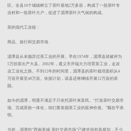
区。全县10个城镇树立了茶叶基地2万多亩，构成了一批茶叶专
业村和一批茶叶大户，促进了湄潭茶叶大气候的构成。
茶的现代工业链：
商品、旅行和交易市场
湄潭县从未抛弃过茶工业的开展。早在1974年，湄潭县就被评为
5万担茶出产大县。2002年，遵义市开端大力培育茶工业，走农
业工业化之路。不到12年的时间里，湄潭县的茶叶栽培面积从4
万亩开展至48万亩。依据计划，该县还将继续开展12万亩的茶
园。
如今的湄潭，明显不满足于只依托茶叶来富民。“打造茶叶交易市
场、完成茶旅一体化，咱们要发掘茶工业的延伸价值。”魏在平表
明。
当前，湄潭的“西南茶城·茶叶交易市场”已建造得初具规划，不少