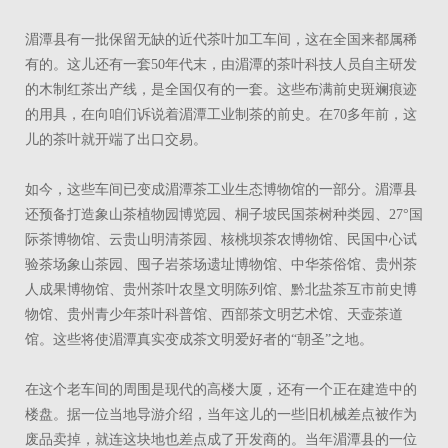
湄潭县有一批保留无缺的近代茶叶加工车间，这在全国来都属稀
有的。这儿还有一套50年代末，由湄潭的茶叶科技人员自主研发
的木制红茶出产线，是全国仅有的一套。这些布满前史斑斓痕迹
的用具，在向咱们诉说着湄潭工业制茶的前史。在70多年前，这
儿的茶叶就开端了出口交易。
如今，这些车间已变成湄潭茶工业生态博物馆的一部分。湄潭县
还预备打造象山茶植物园博览园、桐子坡民国茶树种类园、27°国
际茶博物馆、云贵山明清茶园、核桃坝茶农博物馆、民国中心试
验茶场象山茶园、囤子岩茶场遗址博物馆、中华茶俗馆、贵州茶
人成果博物馆、贵州茶叶农垦文明陈列馆、黔北盐茶互市前史博
物馆、贵州青少年茶叶科普馆、西部茶文明艺术馆、天壶茶道
馆。这些将使湄潭真实变成茶文明爱好者的“朝圣”之地。
在这个老车间的周围是现代的高楼大厦，还有一个正在建造中的
楼盘。据一位当地导游介绍，当年这儿的一些旧机械差点被作为
废品卖掉，就连这块地也差点成了开发商的。当年湄潭县的一位