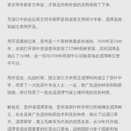
茶文明专家多方奔波，才将这些有价值的东西保留了下来。
导游口中的这位茶文明专家即是我省茶文明研讨专家、湄潭县政
协副主席周开迅。
周开迅通知记者，贵州是一个茶种类最多的省份。1939年至1949
年，全国打开茶叶资源查询发现了270种茶树资源，其间湄潭县
就占了163种。这一切与1939年民国中心试验茶场在湄潭树立密
不可分。
周开迅说，抗战时期，国立浙江大学西迁湄潭时间成立了茶叶中
学，培育了一大批茶叶专业人士，一起，推广先进的种茶和制茶
技能，研讨培育了一批合适湄潭气候土壤环境的优良种类。
解放后，贵州省湄潭茶场、贵州省茶叶科学研讨所相继在湄潭树
立，在全县推广先进的制茶技术和优良种类，推出了以湄江翠
片、湄潭翠芽，遵义毛峰等为代表的优质名茶。从50年代开端，
湄潭变成全国重要的红茶出口基地，远销国际10多个国家和地