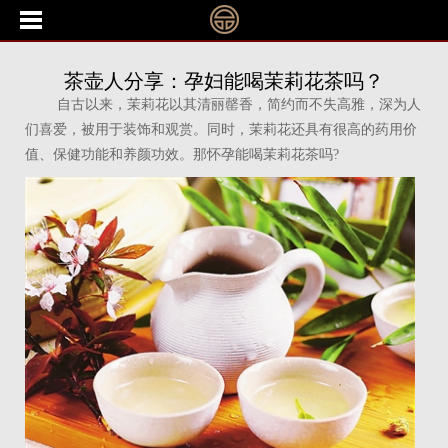
茶壶人分享：孕妇能喝茉莉花茶吗？
自古以来，茉莉花以其清丽罄香，简约而不失高雅，深为人
们喜爱，被用于装饰和观赏。同时，茉莉花还具有很高的药用价
值、保健功能和养颜功效。那怀孕能喝茉莉花茶吗?