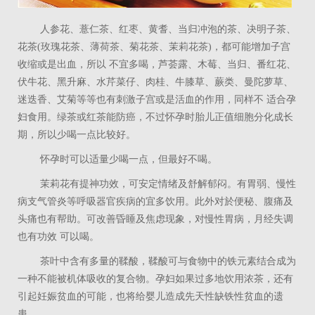
人参花、薏仁茶、红枣、黄耆、当归冲泡的茶、决明子茶、
花茶(玫瑰花茶、薄荷茶、菊花茶、茉莉花茶)，都可能增加子宫
收缩或是出血，所以 不宜多喝，芦荟露、木莓、当归、番红花、
伏牛花、黑升麻、水芹菜仔、肉桂、牛膝草、蕨类、曼陀萝草、
迷迭香、艾菊等等也有刺激子宫或是活血的作用，同样不 适合孕
妇食用。绿茶或红茶能防癌，不过怀孕时胎儿正值细胞分化成长
期，所以少喝一点比较好。
怀孕时可以适量少喝一点，但最好不喝。
茉莉花有提神功效，可安定情绪及舒解郁闷。有胃弱、慢性
病支气管炎等呼吸器官疾病的宜多饮用。此外对於便秘、腹痛及
头痛也有帮助。可改善昏睡及焦虑现象，对慢性胃病，月经失调
也有功效 可以喝。
茶叶中含有多量的鞣酸，鞣酸可与食物中的铁元素结合成为
一种不能被机体吸收的复合物。孕妇如果过多地饮用浓茶，还有
引起妊娠贫血的可能，也将给婴儿造成先天性缺铁性贫血的遗
患。