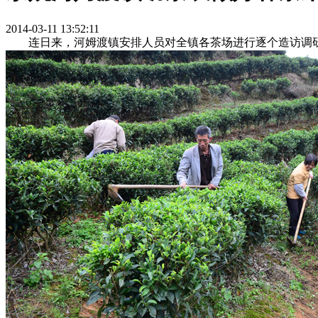
2014-03-11 13:52:11
连日来，河姆渡镇安排人员对全镇各茶场进行逐个造访调研