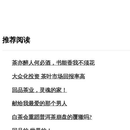
推荐阅读
茶亦醉人何必酒，书能香我不须花
大众化投资 茶叶市场回报率高
回品茶业，灵魂的家！
献给我最爱的那个男人
白茶会重蹈普洱茶崩盘的覆辙吗?