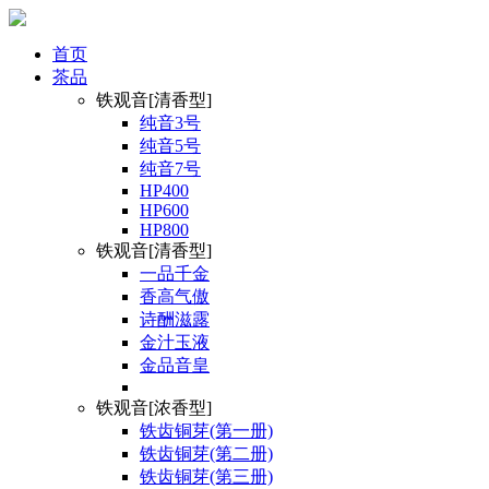
首页
茶品
铁观音[清香型]
纯音3号
纯音5号
纯音7号
HP400
HP600
HP800
铁观音[清香型]
一品千金
香高气傲
诗酬滋露
金汁玉液
金品音皇
铁观音[浓香型]
铁齿铜芽(第一册)
铁齿铜芽(第二册)
铁齿铜芽(第三册)