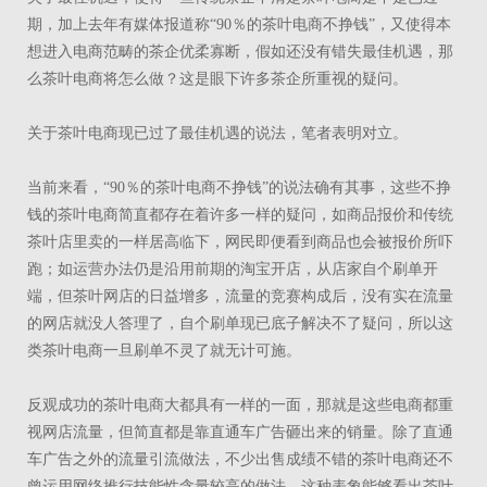
期，加上去年有媒体报道称“90％的茶叶电商不挣钱”，又使得本
想进入电商范畴的茶企优柔寡断，假如还没有错失最佳机遇，那
么茶叶电商将怎么做？这是眼下许多茶企所重视的疑问。
关于茶叶电商现已过了最佳机遇的说法，笔者表明对立。
当前来看，“90％的茶叶电商不挣钱”的说法确有其事，这些不挣
钱的茶叶电商简直都存在着许多一样的疑问，如商品报价和传统
茶叶店里卖的一样居高临下，网民即便看到商品也会被报价所吓
跑；如运营办法仍是沿用前期的淘宝开店，从店家自个刷单开
端，但茶叶网店的日益增多，流量的竞赛构成后，没有实在流量
的网店就没人答理了，自个刷单现已底子解决不了疑问，所以这
类茶叶电商一旦刷单不灵了就无计可施。
反观成功的茶叶电商大都具有一样的一面，那就是这些电商都重
视网店流量，但简直都是靠直通车广告砸出来的销量。除了直通
车广告之外的流量引流做法，不少出售成绩不错的茶叶电商还不
曾运用网络推行技能性含量较高的做法。这种表象能够看出茶叶