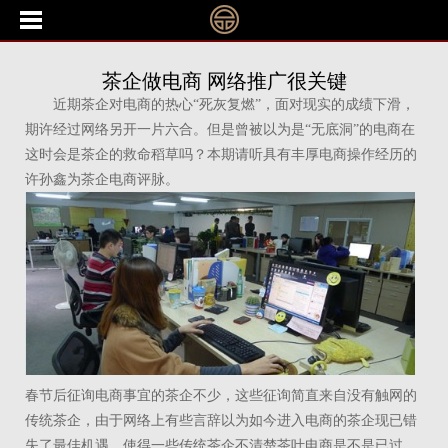
茶企做电商 网络推广很关键
近期茶企对电商的热心“死灰复燃”，面对现实的成绩下滑，
期许经过网络另开一片六合。但是曾被以为是“无底洞”的电商在
这时会是茶企的救命稻草吗？本期请听具有丰厚电商操作经历的
许孙鑫为茶企电商评脉。
春节后征询电商事宜的茶企不少，这些征询简直来自没有触网的
传统茶企，由于网络上有些言辞以为如今进入电商的茶企现已错
失了最佳机遇，使得一些传统茶企不清楚茶叶电商是不是已过